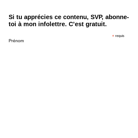
Si tu apprécies ce contenu, SVP, abonne-
toi à mon infolettre. C’est gratuit.
*
requis
Prénom
*
Courriel
Ta vie privée est importante pour moi. Ton adresse courriel ne sera pas