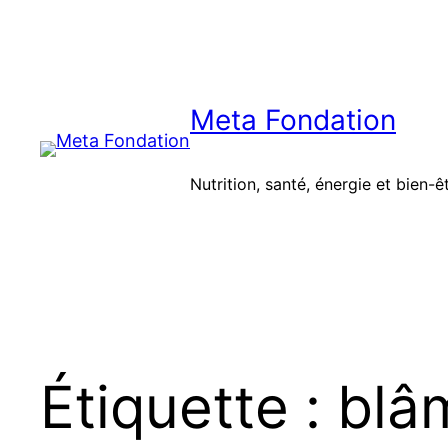
Aller
au
contenu
Meta Fondation
Nutrition, santé, énergie et bien-ê
Étiquette :
blâ