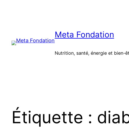
Aller
au
contenu
Meta Fondation
Nutrition, santé, énergie et bien-ê
Étiquette :
dia