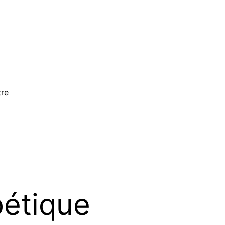
tre
bétique