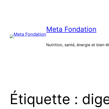
Aller
au
contenu
Meta Fondation
Nutrition, santé, énergie et bien-ê
Étiquette :
dig