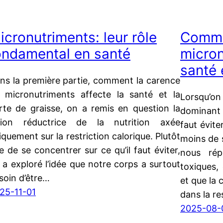
icronutriments: leur rôle
Comme
ondamental en santé
micron
santé 
ns la première partie, comment la carence
 micronutriments affecte la santé et la
Lorsqu’on
rte de graisse, on a remis en question la
dominant 
sion réductrice de la nutrition axée
faut évite
iquement sur la restriction calorique. Plutôt
moins de 
e de se concentrer sur ce qu’il faut éviter,
nous rép
 a exploré l’idée que notre corps a surtout
toxiques,
soin d’être…
et que la 
25-11-01
dans la re
2025-08-