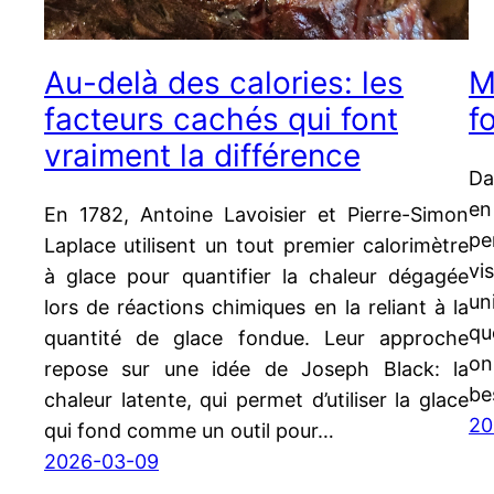
Au-delà des calories: les
M
facteurs cachés qui font
f
vraiment la différence
Da
en
En 1782, Antoine Lavoisier et Pierre-Simon
pe
Laplace utilisent un tout premier calorimètre
vi
à glace pour quantifier la chaleur dégagée
un
lors de réactions chimiques en la reliant à la
qu
quantité de glace fondue. Leur approche
on
repose sur une idée de Joseph Black: la
be
chaleur latente, qui permet d’utiliser la glace
20
qui fond comme un outil pour…
2026-03-09