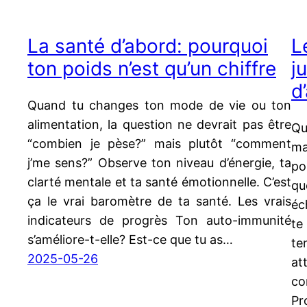
La santé d’abord: pourquoi
L
ton poids n’est qu’un chiffre
j
d
Quand tu changes ton mode de vie ou ton
alimentation, la question ne devrait pas être
Qu
“combien je pèse?” mais plutôt “comment
ma
j’me sens?” Observe ton niveau d’énergie, ta
p
clarté mentale et ta santé émotionnelle. C’est
qu
ça le vrai baromètre de ta santé. Les vrais
éc
indicateurs de progrès Ton auto-immunité
te
s’améliore-t-elle? Est-ce que tu as…
te
2025-05-26
at
co
Pr