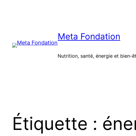
Aller
au
contenu
Meta Fondation
Nutrition, santé, énergie et bien-ê
Étiquette :
éne