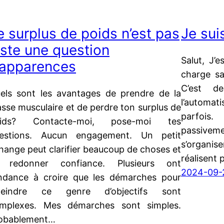
e surplus de poids n’est pas
Je sui
uste une question
Salut, J’
’apparences
charge sa
C’est d
els sont les avantages de prendre de la
l’automa
sse musculaire et de perdre ton surplus de
parfois.
oids? Contacte-moi, pose-moi tes
passiveme
estions. Aucun engagement. Un petit
s’organis
hange peut clarifier beaucoup de choses et
réalisent 
 redonner confiance. Plusieurs ont
2024-09-
ndance à croire que les démarches pour
teindre ce genre d’objectifs sont
mplexes. Mes démarches sont simples.
obablement…