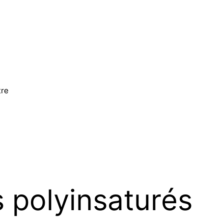
tre
s polyinsaturés