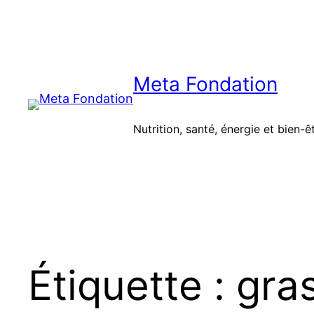
Aller
au
contenu
Meta Fondation
Nutrition, santé, énergie et bien-ê
Étiquette :
gra