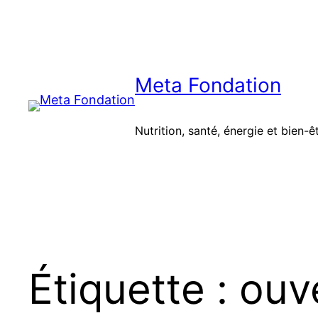
Aller
au
contenu
Meta Fondation
Nutrition, santé, énergie et bien-ê
Étiquette :
ouve