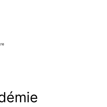
tre
démie