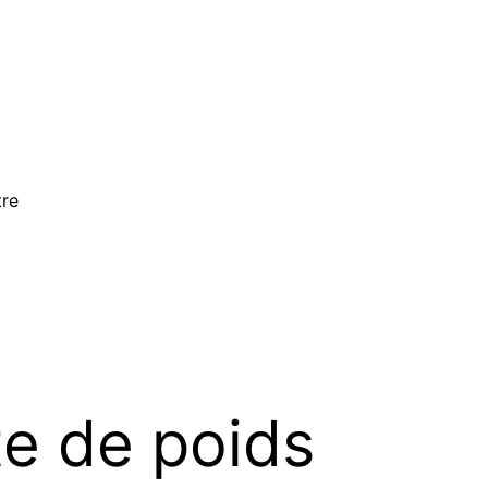
tre
te de poids