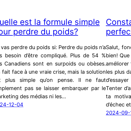
uelle est la formule simple
Consta
our perdre du poids?
perfec
 vas perdre du poids si: Perdre du poids n’a
Salut, fon
s besoin d’être compliqué. Plus de 54 %
bien! Que
s Canadiens sont en surpoids ou obèses.
améliorer 
 fait face à une vraie crise, mais la solution
les plus d
t plus simple qu’on pense. Il ne faut
d’essayer
mplement pas se laisser embarquer par le
Tenter d’a
rketing des médias ni les…
ta motiva
24-12-04
d’échec e
2024-09-