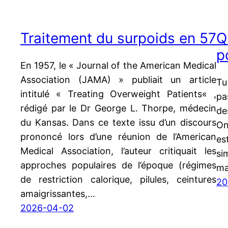
Traitement du surpoids en 57
Q
p
En 1957, le « Journal of the American Medical
Association (JAMA) » publiait un article
Tu
intitulé « Treating Overweight Patients« ,
pa
rédigé par le Dr George L. Thorpe, médecin
de
du Kansas. Dans ce texte issu d’un discours
On
prononcé lors d’une réunion de l’American
es
Medical Association, l’auteur critiquait les
si
approches populaires de l’époque (régimes
ma
de restriction calorique, pilules, ceintures
20
amaigrissantes,…
2026-04-02