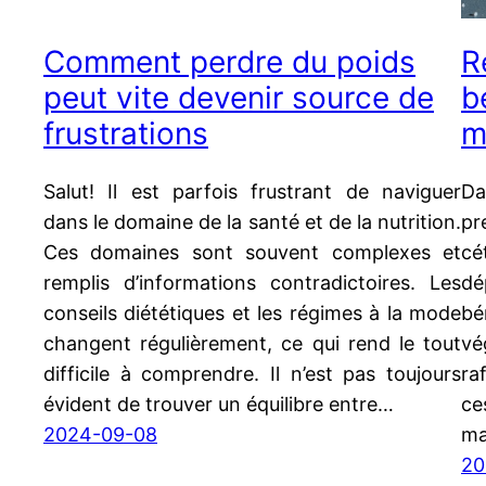
Comment perdre du poids
R
peut vite devenir source de
b
frustrations
m
Salut! Il est parfois frustrant de naviguer
Da
dans le domaine de la santé et de la nutrition.
pr
Ces domaines sont souvent complexes et
cé
remplis d’informations contradictoires. Les
dé
conseils diététiques et les régimes à la mode
bé
changent régulièrement, ce qui rend le tout
vé
difficile à comprendre. Il n’est pas toujours
ra
évident de trouver un équilibre entre…
ce
2024-09-08
ma
20