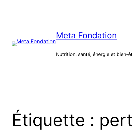
Aller
au
contenu
Meta Fondation
Nutrition, santé, énergie et bien-ê
Étiquette :
per