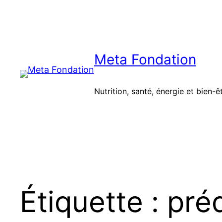
Aller
au
contenu
Meta Fondation
Nutrition, santé, énergie et bien-ê
Étiquette :
pré