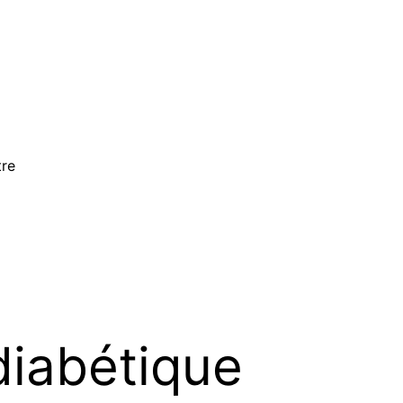
tre
diabétique