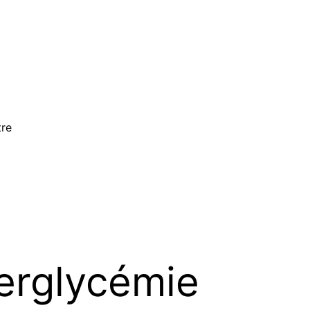
tre
erglycémie