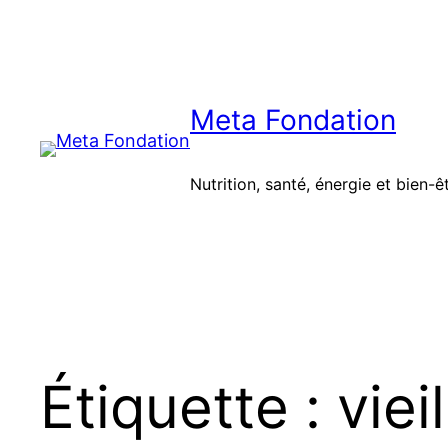
Aller
au
contenu
Meta Fondation
Nutrition, santé, énergie et bien-ê
Étiquette :
vieil