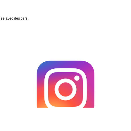
gée avec des tiers.
Suis-moi sur
Instagram (chrisvione)