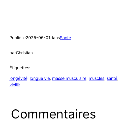
Publié le
2025-06-01
dans
Santé
par
Christian
Étiquettes:
longévité
, 
longue vie
, 
masse musculaire
, 
muscles
, 
santé
, 
vieillir
Commentaires